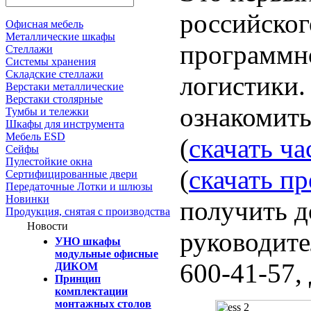
российског
Офисная мебель
Металлические шкафы
программн
Стеллажи
Системы хранения
Складские стеллажи
логистики.
Верстаки металлические
Верстаки столярные
ознакомить
Тумбы и тележки
Шкафы для инструмента
Мебель ESD
(
скачать ча
Сейфы
Пулестойкие окна
(
скачать п
Сертифицированные двери
Передаточные Лотки и шлюзы
Новинки
получить 
Продукция, снятая с производства
Новости
руководите
УНО шкафы
модульные офисные
600-41-57, 
ДИКОМ
Принцип
комплектации
монтажных столов