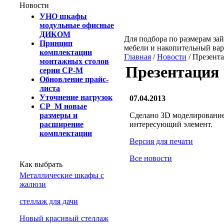
Новости
УНО шкафы
модульные офисные
ДИКОМ
Для подбора по размерам зай
Принцип
мебели и накопительный ва
комплектации
Главная
/
Новости
/ Презент
монтажных столов
Презентация
серии СР-М
Обновление прайс-
листа
Уточнение нагрузок
07.04.2013
СР_М новые
размеры и
Сделано 3D моделирование 
расширение
интересующий элемент.
комплектации
Версия для печати
Все новости
Как выбрать
Металлические шкафы с
жалюзи
cтеллаж для дачи
Новый красивый стеллаж